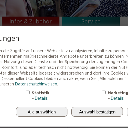
Infos & Zubehör
Service
 Das Ohr / Hörfunktion
lungen
die Zugriffe auf unsere Webseite zu analysieren, Inhalte zu persona
ernehmen maßgeschneiderte Angebote unterbreiten zu können. Mit
lwellen auf, formt diese in elektronische Impulse um und leitet
r Nutzung dieser Dienste und der Speicherung der zugehörigen Cookie
sche und Sprache aufgenommen, verarbeitet und interpretiert.
 Komfort, sind aber technisch nicht notwendig. Sie können der Nut
er dieser Webseite jederzeit widersprechen und dort Ihre Cookies 
ne äußerst komplexe Herausforderung für unsere Ohren dar.
(essentiellen) Cookies bleiben auch aktiv, wenn Sie „Alle ablehnen“ a
er im Einklang sein, um perfektes Hören zu ermöglichen.
 unseren
Datenschutzhinweisen
.
Statistik
Marketin
»
Details
»
Details
Alle auswählen
Auswahl bestätigen