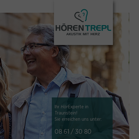
Ihr HörExperte in
Traunstein!
Sie erreichen uns unter:
08 61 / 30 80