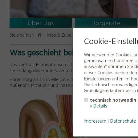
Über Uns
Hörgeräte
Sie sind hier:
»
Infos & Zubehör
»
Wissenswertes zum Hören
»
Cookie-Einstel
Was geschieht beim Hören?
Wir verwenden Cookies, um 
gemeinsam mit anderen Unt
Das zentrale Element unseres Gehörs ist das Ohr. Es nimmt Schal
auswählen“ stimmen Sie de
sie entlang des Hörnervs zum Gehirn. Dort werden Töne, Geräu
dieser Cookies dienen dem
Einstellungen
unten im Foot
Hören mag an sich vielleicht einfach klingen, doch es stellt ei
Die technisch notwendigen 
Außenohr, Mittelohr und Innenohr müssen harmonisch miteinand
Grundlage erläutern wir in
technisch notwendig
»
Details
Impressum
|
Datenschutz